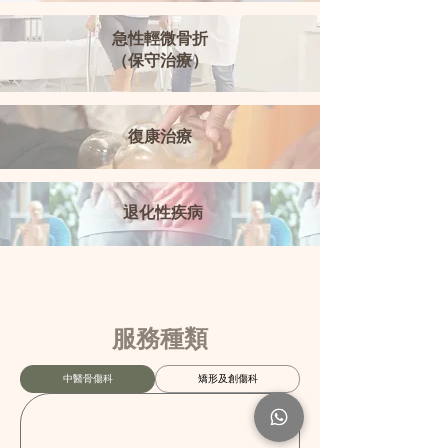
急性輕微骨折
（保守治療）
復康治療
退化性疾病
服務種類
中醫骨傷科
矯形及創傷科